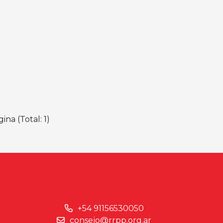
ina (Total: 1)
+54 91156530050
consejo@rrpp.org.ar