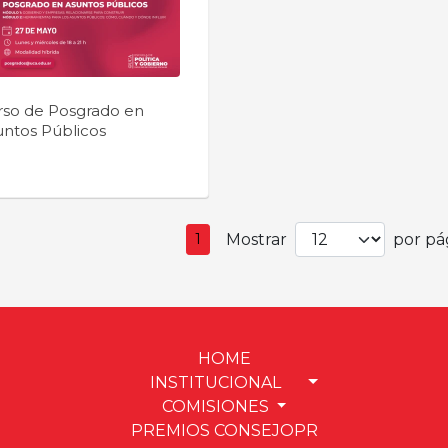
rso de Posgrado en
untos Públicos
Mostrar
por pág
1
HOME
INSTITUCIONAL
COMISIONES
PREMIOS CONSEJOPR