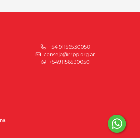
+54 91156530050
consejo@rrpp.org.ar
+5491156530050
na.